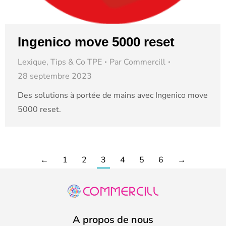
Ingenico move 5000 reset
Lexique
,
Tips & Co TPE
Par
Commercill
28 septembre 2023
Des solutions à portée de mains avec Ingenico move
5000 reset.
←
1
2
3
4
5
6
→
A propos de nous