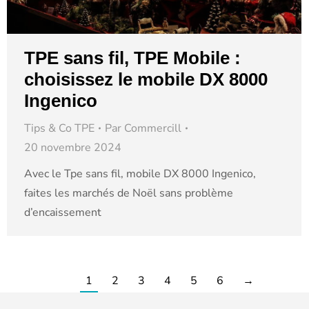
TPE sans fil, TPE Mobile :
choisissez le mobile DX 8000
Ingenico
Tips & Co TPE
Par
Commercill
20 novembre 2024
Avec le Tpe sans fil, mobile DX 8000 Ingenico,
faites les marchés de Noël sans problème
d’encaissement
1
2
3
4
5
6
→