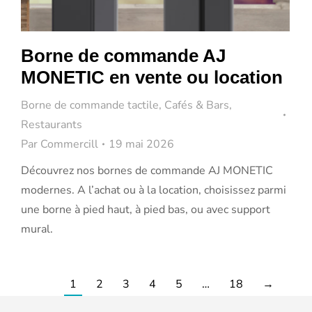
Borne de commande AJ
MONETIC en vente ou location
Borne de commande tactile
,
Cafés & Bars
,
Restaurants
Par
Commercill
19 mai 2026
Découvrez nos bornes de commande AJ MONETIC
modernes. A l’achat ou à la location, choisissez parmi
une borne à pied haut, à pied bas, ou avec support
mural.
1
2
3
4
5
…
18
→