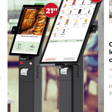
C
l
N
1
D
2