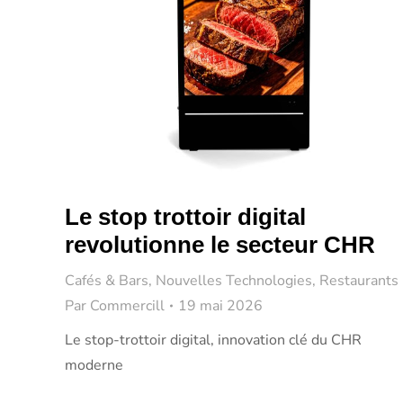
Le stop trottoir digital
revolutionne le secteur CHR
Cafés & Bars
,
Nouvelles Technologies
,
Restaurants
Par
Commercill
19 mai 2026
Le stop-trottoir digital, innovation clé du CHR
moderne