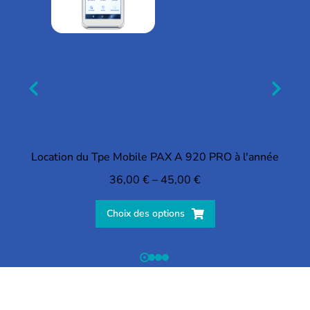
Location du Tpe Mobile PAX A 920 PRO à l'année
36,00
€
–
45,00
€
Choix des options