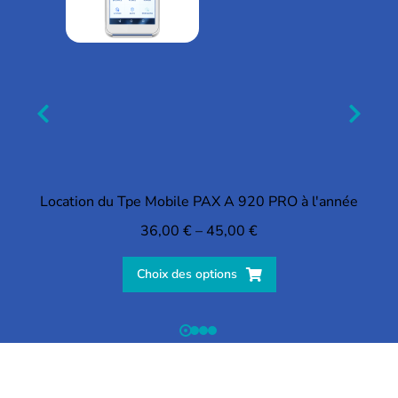
Location du Tpe Mobile PAX A 920 PRO à l'année
36,00
€
–
45,00
€
Choix des options