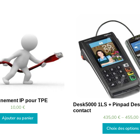
nement IP pour TPE
Desk5000 1LS + Pinpad De
10,00
€
contact
435,00
€
–
455,00
Ajouter au panier
Choix des options