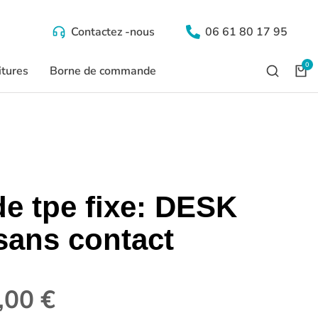
Contactez -nous
06 61 80 17 95
itures
Borne de commande
de tpe fixe: DESK
sans contact
,00
€