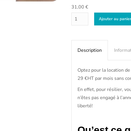
31,00
€
Ajouter au panie
Description
Informa
Optez pour la location de
29 €HT par mois sans co
En effet, pour résilier, v
n’êtes pas engagé à l’ann
liberté!
Qu’est ce q