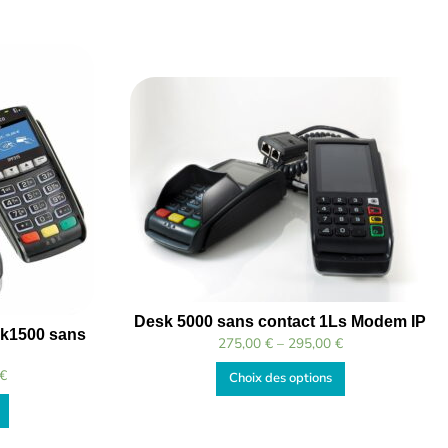
Desk 5000 sans contact 1Ls Modem IP
sk1500 sans
275,00
€
–
295,00
€
€
Choix des options