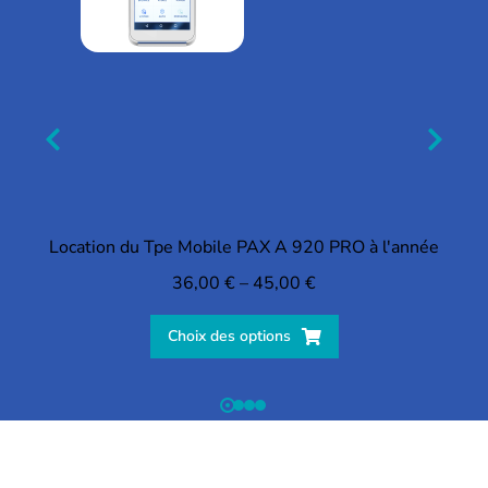
Location du Tpe Mobile PAX A 920 PRO à l'année
36,00
€
–
45,00
€
Choix des options